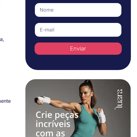
!
a,
Enviar
mente