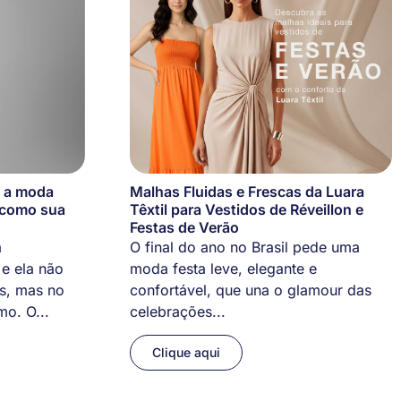
e a moda
Malhas Fluidas e Frescas da Luara
 como sua
Têxtil para Vestidos de Réveillon e
Festas de Verão
a
O final do ano no Brasil pede uma
e ela não
moda festa leve, elegante e
as, mas no
confortável, que una o glamour das
o. O...
celebrações...
Clique aqui