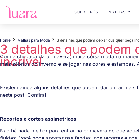
SOBRE NÓS
MALHAS
Home
Malhas para Moda
3 detalhes que podem deixar qualquer peça inc
3 detalhes que podem d
Com a chegada da primavera, muita coisa muda na maneir
incrível
mais sóbrios do inverno e se jogar nas cores e estampas. 
Existem ainda alguns detalhes que podem dar um ar mais f
neste post. Confira!
Recortes e cortes assimétricos
Não há nada melhor para entrar na primavera do que aqu
fluidez. Você pode apostar nas fendas, nos recortes e nos