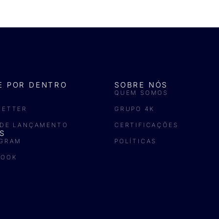
E POR DENTRO
SOBRE NÓS
QUEM SOMOS
LETTER
GRUPO 4K
 DE LANÇAMENTO
CERTIFICAÇÕES
S
AGRAM
POLÍTICAS
BOOK