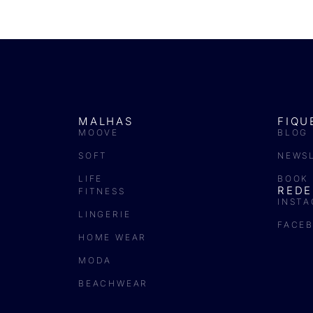
MALHAS
FIQU
MOOVE
BLOG
SOFT
NEWS
LIFE
BOOK
REDE
FITNESS
INST
LINGERIE
FACE
HOME WEAR
MODA
BEACHWEAR