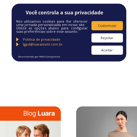
Você controla a sua privacidade
Nós utilizamos cookies para lhe oferecer
uma jornada personalizada em nosso site.
Customizar
Utilize as opções abaixo para configurar
suas preferências sobre esse assunto.
Rejeitar
Politica de privacidade
lgpd@luaratextil.com.br
Aceitar
Desenvolvido por RMD Compliance