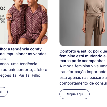
Filho: a tendência comfy
Conforto & estilo: por qu
de impulsionar as vendas
feminina está mudando e
ais
marca pode acompanhar
 anos, uma tendência
A moda feminina vive um
 ao unir conforto, afeto e
transformação importante 
leções Tal Pai Tal Filho,
está apenas nas passarel
comportamento de consum
i
Clique aqui