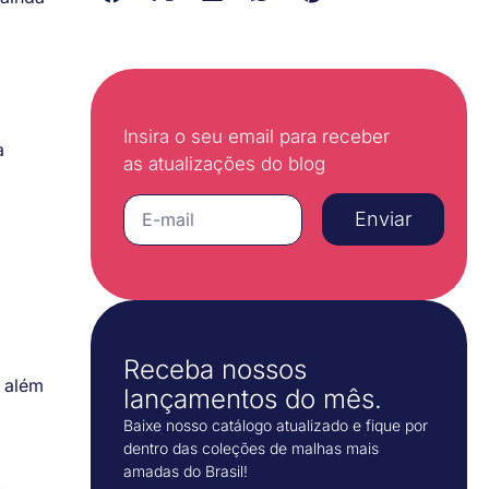
Insira o seu email para receber
a
as atualizações do blog
Enviar
Receba nossos
 além
lançamentos do mês.
Baixe nosso catálogo atualizado e fique por
dentro das coleções de malhas mais
amadas do Brasil!