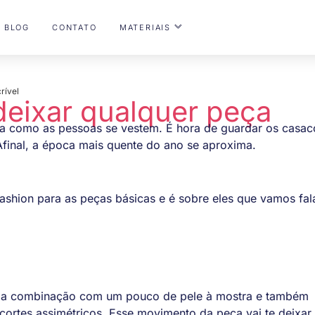
BLOG
CONTATO
MATERIAIS
rível
eixar qualquer peça
a como as pessoas se vestem. É hora de guardar os casac
Afinal, a época mais quente do ano se aproxima.
ashion para as peças básicas e é sobre eles que vamos fal
ela combinação com um pouco de pele à mostra e também
 cortes assimétricos. Esse movimento da peça vai te deixar