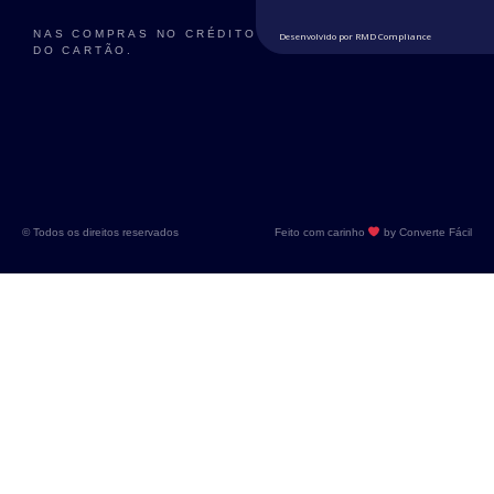
NAS COMPRAS NO CRÉDITO TAXA DE 3%
Desenvolvido por RMD Compliance
DO CARTÃO.
© Todos os direitos reservados
Feito com carinho
by Converte Fácil