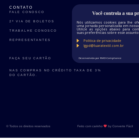
CONTATO
FALE CONOSCO
Você controla a sua p
2ª VIA DE BOLETOS
Nós utilizamos cookies para lhe of
uma jornada personalizada em nosso 
Utilize as opções abaixo para conf
TRABALHE CONOSCO
suas preferências sobre esse assunto
Politica de privacidade
REPRESENTANTES
lgpd@luaratextil.com.br
Desenvolvido por RMD Compliance
FAÇA SEU CARTÃO
NAS COMPRAS NO CRÉDITO TAXA DE 3%
DO CARTÃO.
© Todos os direitos reservados
Feito com carinho
by Converte Fácil