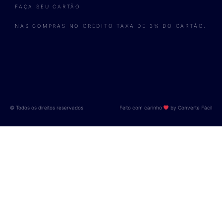
FAÇA SEU CARTÃO
NAS COMPRAS NO CRÉDITO TAXA DE 3% DO CARTÃO.
© Todos os direitos reservados
Feito com carinho
by Converte Fácil