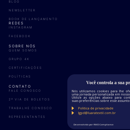
BLOG
NEWSLETTER
BOOK DE LANÇAMENTO
REDES
INSTAGRAM
FACEBOOK
SOBRE NÓS
QUEM SOMOS
GRUPO 4K
CERTIFICAÇÕES
POLÍTICAS
Você controla a sua p
CONTATO
Nós utilizamos cookies para lhe of
FALE CONOSCO
uma jornada personalizada em nosso 
Utilize as opções abaixo para conf
2ª VIA DE BOLETOS
suas preferências sobre esse assunto
Politica de privacidade
TRABALHE CONOSCO
lgpd@luaratextil.com.br
REPRESENTANTES
Desenvolvido por RMD Compliance