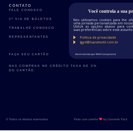
CONTATO
FALE CONOSCO
Você controla a sua p
2ª VIA DE BOLETOS
Nós utilizamos cookies para lhe of
uma jornada personalizada em nosso 
Utilize as opções abaixo para conf
TRABALHE CONOSCO
suas preferências sobre esse assunto
Politica de privacidade
REPRESENTANTES
lgpd@luaratextil.com.br
Desenvolvido por RMD Compliance
FAÇA SEU CARTÃO
NAS COMPRAS NO CRÉDITO TAXA DE 3%
DO CARTÃO.
© Todos os direitos reservados
Feito com carinho
by Converte Fácil