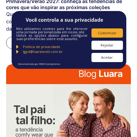
Primavera/Verão 2027: conheça as tendências de
cores que vão inspirar as próximas coleções
Quem trabalha com confecção sabe que uma
Você controla a sua privacidade
coleção de sucesso começa muito antes da escolha
da modelagem ou da malha....
Nós utilizamos cookies para lhe oferecer
uma jornada personalizada em nosso site.
Customizar
Utilize as opções abaixo para configurar
suas preferências sobre esse assunto.
Clique aqui
Rejeitar
Politica de privacidade
lgpd@luaratextil.com.br
Aceitar
Desenvolvido por RMD Compliance