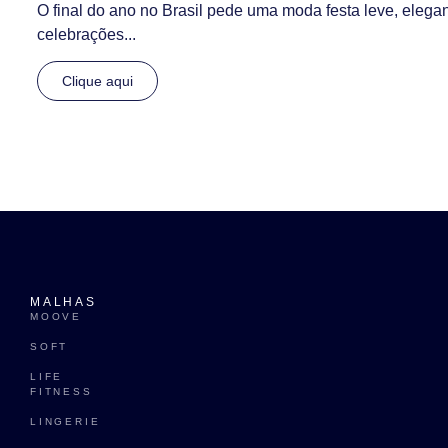
O final do ano no Brasil pede uma moda festa leve, elegan
celebrações...
Clique aqui
MALHAS
MOOVE
SOFT
LIFE
FITNESS
LINGERIE