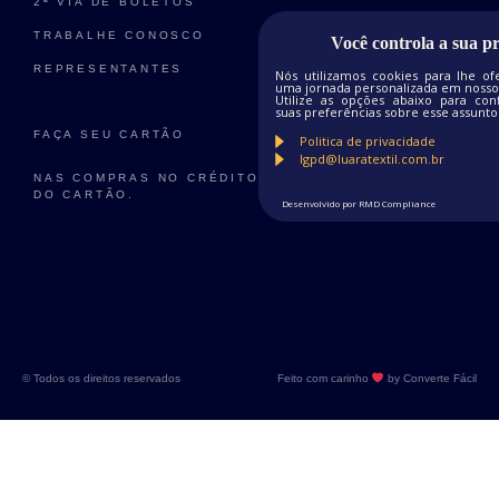
2ª VIA DE BOLETOS
TRABALHE CONOSCO
Você controla a sua p
REPRESENTANTES
Nós utilizamos cookies para lhe of
uma jornada personalizada em nosso 
Utilize as opções abaixo para conf
suas preferências sobre esse assunto
FAÇA SEU CARTÃO
Politica de privacidade
lgpd@luaratextil.com.br
NAS COMPRAS NO CRÉDITO TAXA DE 3%
DO CARTÃO.
Desenvolvido por RMD Compliance
© Todos os direitos reservados
Feito com carinho
by Converte Fácil