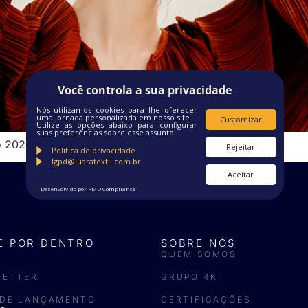
Você controla a sua privacidade
Nós utilizamos cookies para lhe oferecer
uma jornada personalizada em nosso site.
Customizar
Utilize as opções abaixo para configurar
suas preferências sobre esse assunto.
ão 2022/2023
Rejeitar
Politica de privacidade
lgpd@luaratextil.com.br
Aceitar
Desenvolvido por RMD Compliance
E POR DENTRO
SOBRE NÓS
QUEM SOMOS
LETTER
GRUPO 4K
 DE LANÇAMENTO
CERTIFICAÇÕES