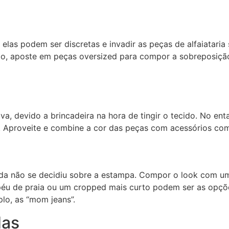
 elas podem ser discretas e invadir as peças de alfaiatar
eito, aposte em peças oversized para compor a sobreposiçã
a, devido a brincadeira na hora de tingir o tecido. No en
 Aproveite e combine a cor das peças com acessórios como
inda não se decidiu sobre a estampa. Compor o look com 
apéu de praia ou um cropped mais curto podem ser as opçõe
lo, as “mom jeans”.
das