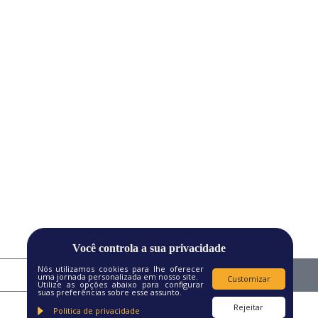
Você controla a sua privacidade
Nós utilizamos cookies para lhe oferecer
uma jornada personalizada em nosso site.
Customizar
Utilize as opções abaixo para configurar
suas preferências sobre esse assunto.
Rejeitar
Politica de privacidade