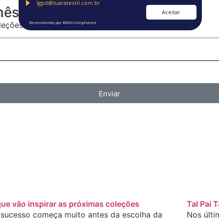
lgpd@luaratextil.com.br
mês.
Aceitar
Desenvolvido por RMD Compliance
oleções de malhas mais amadas do Brasil!
Enviar
ue vão inspirar as próximas coleções
Tal Pai 
sucesso começa muito antes da escolha da
Nos últi